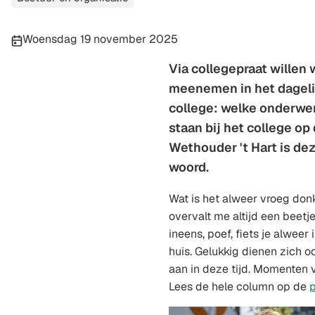
Publicatiedatum:
Woensdag 19 november 2025
Via collegepraat willen 
meenemen in het dageli
college: welke onderwer
staan bij het college o
Wethouder 't Hart is de
woord.
Wat is het alweer vroeg donk
overvalt me altijd een beetje
ineens, poef, fiets je alwee
huis. Gelukkig dienen zich 
aan in deze tijd. Momenten van
Lees de hele column op de
p