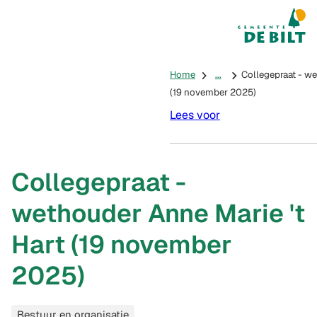
Mijn De Bilt
(Verwijst na
Home
...
Collegepraat - we
(19 november 2025)
Lees voor
Collegepraat -
wethouder Anne Marie 't
Hart (19 november
2025)
Categorieën
Bestuur en organisatie