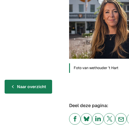
Foto van wethouder 't Hart
Naar overzicht
Deel deze pagina:
(Verwijst
(Verwijst
(Verwijst
(Verwijst
(Ver