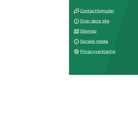
naar
de
(Verwijst
een
Contactformulier
paginainhoud
naar
telefoonnu
Over deze site
een
Sitemap
externe
website)
Sociale media
Privacyverklaring