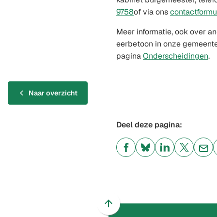
(Verwijst
9758
of via ons
contactformu
naar
Meer informatie, ook over a
een
eerbetoon in onze gemeente,
telefoonnummer)
pagina
Onderscheidingen
.
Naar overzicht
Deel deze pagina:
(Verwijst
(Verwijst
(Verwijst
(Verwijst
(Ver
naar
naar
naar
naar
naa
een
een
een
een
een
externe
externe
externe
externe
e-
website)
website)
website)
website)
mai
Scroll