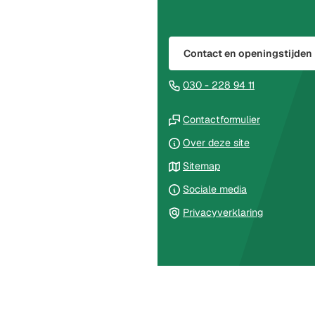
naar
boven
naar
Contact en openingstijden
het
begin
(Verwijst
030 - 228 94 11
van
naar
de
(Verwijst
een
Contactformulier
paginainhoud
naar
telefoonnu
Over deze site
een
Sitemap
externe
website)
Sociale media
Privacyverklaring