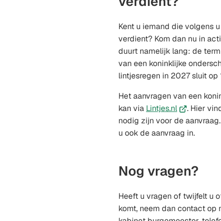
verdient?
Kent u iemand die volgens 
verdient? Kom dan nu in act
duurt namelijk lang: de term
van een koninklijke ondersc
lintjesregen in 2027 sluit op 
Het aanvragen van een konin
(Verwijst
kan via
Lintjes.nl
. Hier vin
naar
nodig zijn voor de aanvraag
een
u ook de aanvraag in.
externe
website)
Nog vragen?
Heeft u vragen of twijfelt u
komt, neem dan contact op
kabinet burgemeester, tel