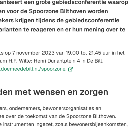
aniseert een grote gebiedsconferentie waaro
Gebruik
en voor de Spoorzone Bilthoven worden
de
kers krijgen tijdens de gebiedsconferentie
enter-
rianten te reageren en er hun mening over te
toets
om
een
ats op 7 november 2023 van 19.00 tot 21.45 uur in het
waarde
m H.F. Witte: Henri Dunantplein 4 in De Bilt.
te
(Verwijst
doemeedebilt.nl/spoorzone.
selecteren.
naar
een
den met wensen en zorgen
externe
website)
ers, ondernemers, bewonersorganisaties en
e over de toekomst van de Spoorzone Bilthoven.
de instrumenten ingezet, zoals bewonersbijeenkomsten,