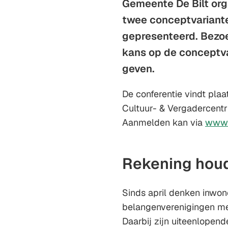
Gemeente De Bilt org
twee conceptvariant
gepresenteerd. Bezoe
kans op de conceptva
geven.
De conferentie vindt pla
Cultuur- & Vergadercentru
Aanmelden kan via
www.
Rekening hou
Sinds april denken inwon
belangenverenigingen me
Daarbij zijn uiteenlopen