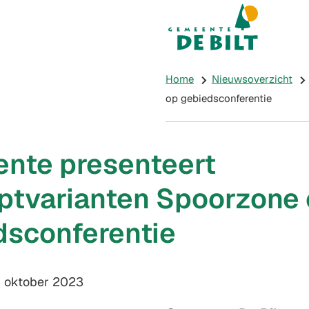
Mijn De Bilt
(Verwijst naar e
Home
Nieuwsoverzicht
op gebiedsconferentie
nte presenteert
ptvarianten Spoorzone
dsconferentie
m:
 oktober 2023