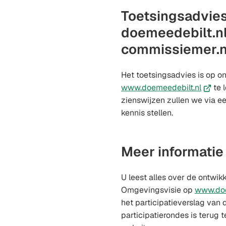
Toetsingsadvies
doemeedebilt.nl
commissiemer.n
Het toetsingsadvies is op on
(Verwij
www.doemeedebilt.nl
te 
naar
zienswijzen zullen we via ee
een
kennis stellen.
extern
websit
Meer informatie
U leest alles over de ontwik
Omgevingsvisie op
www.doe
het participatieverslag van 
participatierondes is terug 