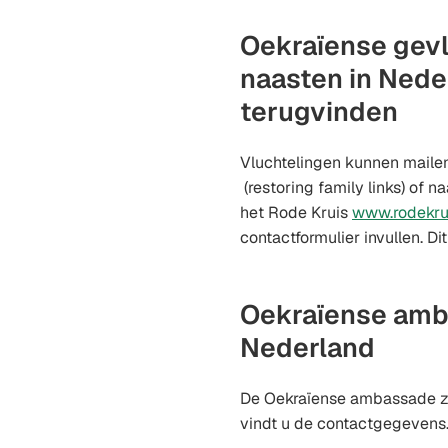
Oekraïense gev
naasten in Nede
terugvinden
Vluchtelingen kunnen maile
(Verwijst
(restoring family links) of n
naar
het Rode Kruis
www.rodekrui
een
contactformulier invullen. Dit
e-
mailadres)
Oekraïense amb
Nederland
De Oekraïense ambassade zi
vindt u de contactgegevens