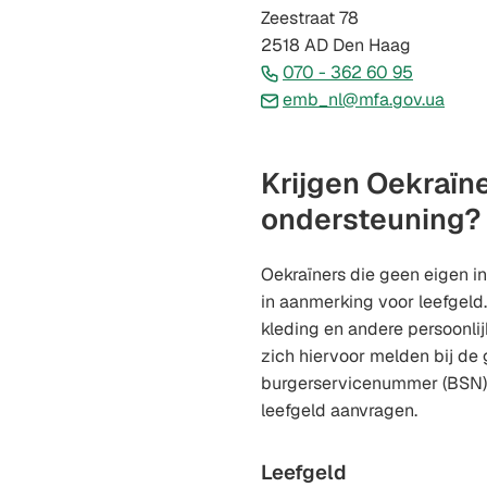
Zeestraat 78
2518 AD Den Haag
(Verwijst
070 - 362 60 95
naar
(Verw
emb_nl@mfa.gov.ua
een
naar
telefoon
een
Krijgen Oekraïne
e-
maila
ondersteuning?
Oekraïners die geen eigen 
in aanmerking voor leefgeld.
kleding en andere persoonli
zich hiervoor melden bij de
burgerservicenummer (BSN)
leefgeld aanvragen.
Leefgeld