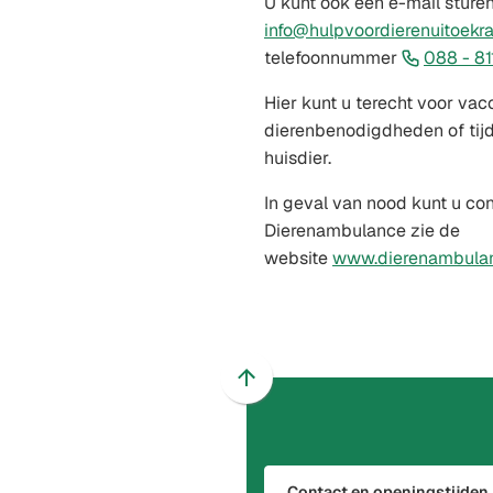
U kunt ook een e-mail sture
info@hulpvoordierenuitoekra
telefoonnummer
088 - 81
Hier kunt u terecht voor vacc
dierenbenodigdheden of tij
huisdier.
In geval van nood kunt u c
Dierenambulance zie de
website
www.dierenambulan
Scroll
naar
boven
naar
Contact en openingstijden