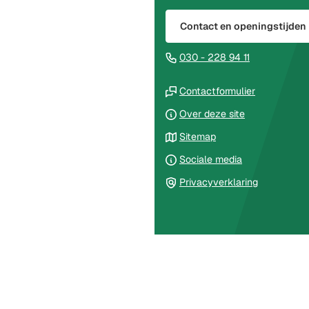
naar
Contact en openingstijden
het
begin
(Verwijst
030 - 228 94 11
van
naar
de
(Verwijst
een
Contactformulier
paginainhoud
naar
telefoonnu
Over deze site
een
Sitemap
externe
website)
Sociale media
Privacyverklaring