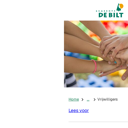
Mijn De Bilt
(Verwijst na
Home
...
Vrijwilligers
Lees voor