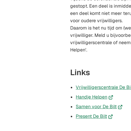
gestopt. Een deel is inmid
een deel komt niet meer ter
voor oudere vrijwilligers.
Daarom is het nu tijd om (we
vrijwilliger. Meld u bijvoorb
vrijwilligerscentrale of nee
Helpen'.
Links
Vrijwilligerscentrale De Bi
(Verwijst
Handje Helpen
naar
(Verwij
Samen voor De Bilt
een
naar
(Verwijst
Present De Bilt
externe
een
naar
website)
extern
een