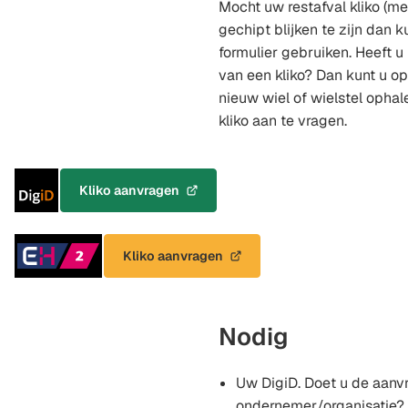
Mocht uw restafval kliko (met
gechipt blijken te zijn dan 
formulier gebruiken. Heeft 
van een kliko? Dan kunt u o
nieuw wiel of wielstel opha
kliko aan te vragen.
Inloggen
Kliko aanvragen
(Verwijst
met
naar
DigiD
een
Inloggen
Kliko aanvragen
externe
(Verwijst
met
website)
naar
eHerkenning
een
Niveau
externe
Nodig
2
website)
Uw DigiD. Doet u de aanv
ondernemer/organisatie? 