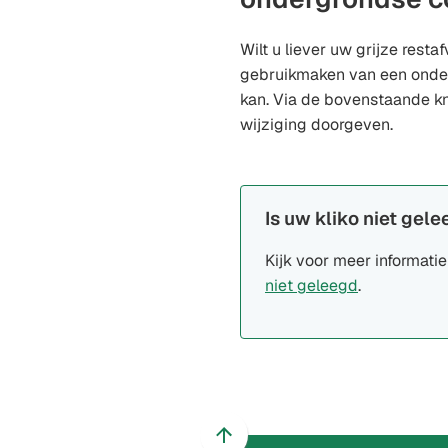
Wilt u liever uw grijze restaf
gebruikmaken van een onder
kan. Via de bovenstaande k
wijziging doorgeven.
Is uw kliko niet gel
Kijk voor meer informati
niet geleegd
.
Scroll