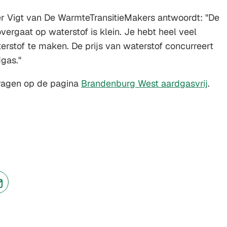
Gebruik
r Vigt van De WarmteTransitieMakers antwoordt: "De
de
overgaat op waterstof is klein. Je hebt heel veel
enter-
terstof te maken. De prijs van waterstof concurreert
toets
dgas."
om
een
vragen op de pagina
Brandenburg West aardgasvrij
.
waarde
te
selecteren.
jst
(Verwijst
naar
een