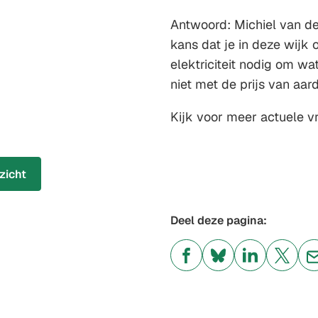
Antwoord: Michiel van de
kans dat je in deze wijk 
elektriciteit nodig om wa
niet met de prijs van aar
Kijk voor meer actuele 
zicht
Deel deze pagina:
(Verwijst
(Verwijst
(Verwijst
(Verwi
naar
naar
naar
naar
een
een
een
een