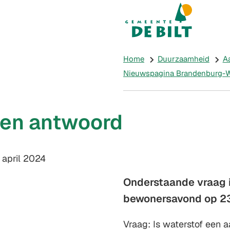
Mijn De Bilt
(Verwijst naar e
Home
Duurzaamheid
A
Nieuwspagina Brandenburg-We
 en antwoord
m:
april 2024
Onderstaande vraag i
bewonersavond op 2
Vraag: Is waterstof een 