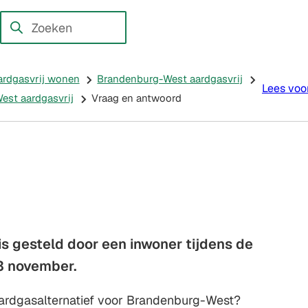
en externe website)
Zoeken
Wanneer
resultaten
beschikbaar
ardgasvrij wonen
Brandenburg-West aardgasvrij
Lees voo
zijn
st aardgasvrij
Vraag en antwoord
kun
je
hierdoor
navigeren
door
pijl
omhoog
s gesteld door een inwoner tijdens de
en
3 november.
omlaag
te
aardgasalternatief voor Brandenburg-West?
gebruiken.