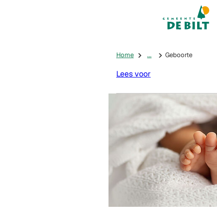
Mijn De Bilt
(Verwijst na
Home
...
Geboorte
Lees voor