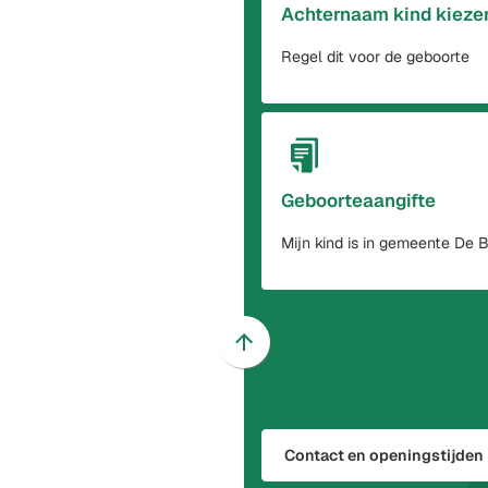
Achternaam kind kieze
Regel dit voor de geboorte
Geboorteaangifte
Mijn kind is in gemeente De B
Scroll
naar
boven
naar
Contact en openingstijden
het