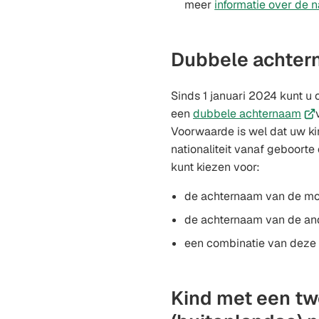
meer
informatie over de
Dubbele achter
Sinds 1 januari 2024 kunt u 
(Ve
een
dubbele achternaam
naa
Voorwaarde is wel dat uw k
ee
nationaliteit vanaf geboorte 
ext
kunt kiezen voor:
web
de achternaam van de mo
de achternaam van de and
een combinatie van deze
Kind met een t