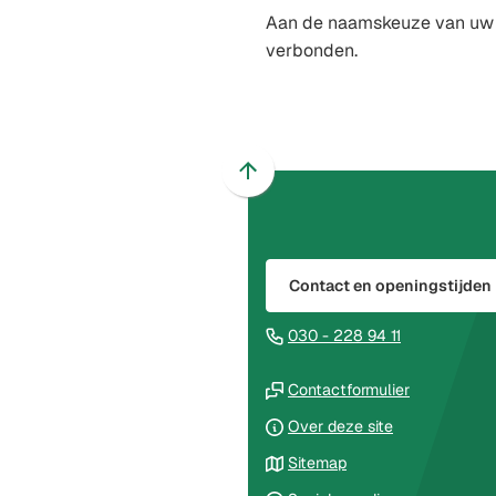
Aan de naamskeuze van uw k
verbonden.
Scroll
naar
boven
naar
Contact en openingstijden
het
begin
(Verwijst
030 - 228 94 11
van
naar
de
(Verwijst
een
Contactformulier
paginainhoud
naar
telefoonnu
Over deze site
een
Sitemap
externe