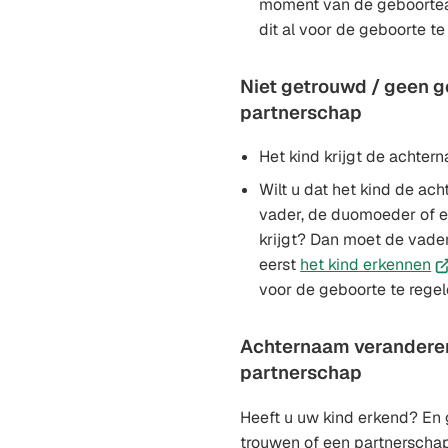
moment van de geboorteaa
dit al voor de geboorte te
Niet getrouwd / geen g
partnerschap
Het kind krijgt de achte
Wilt u dat het kind de ac
vader, de duomoeder of 
krijgt? Dan moet de vad
(V
eerst
het kind erkennen
na
voor de geboorte te regel
e
ex
Achternaam veranderen 
we
partnerschap
Heeft u uw kind erkend? En g
trouwen of een partnerscha