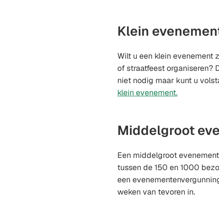
website)
naar
eHerkenning
een
Niveau
externe
Klein evenemen
2
website)
Wilt u een klein evenement 
of straatfeest organiseren? 
niet nodig maar kunt u vols
klein evenement.
Middelgroot ev
Een middelgroot evenement
tussen de 150 en 1000 bezo
een evenementenvergunning 
weken van tevoren in.