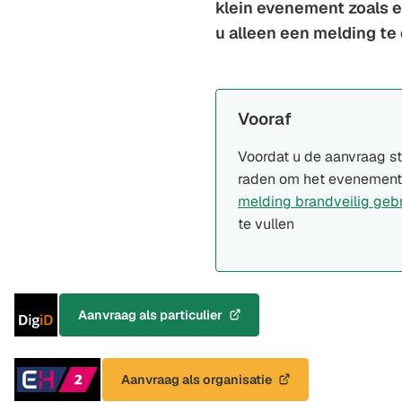
klein evenement zoals e
u alleen een melding te
Vooraf
Voordat u de aanvraag sta
raden om het evenement
melding brandveilig geb
te vullen
Inloggen
Aanvraag als particulier
(Verwijst
met
naar
DigiD
een
Inloggen
Aanvraag als organisatie
externe
(Verwijst
met