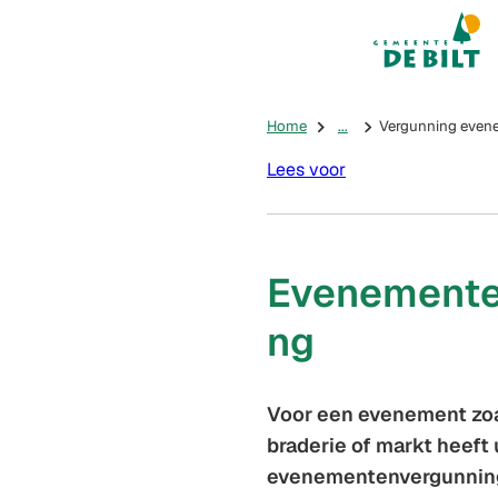
Mijn De Bilt
(Verwijst na
Home
...
Vergunning even
Lees voor
Evenemente
ng
Voor een evenement zoa
braderie of markt heeft
evenementenvergunning