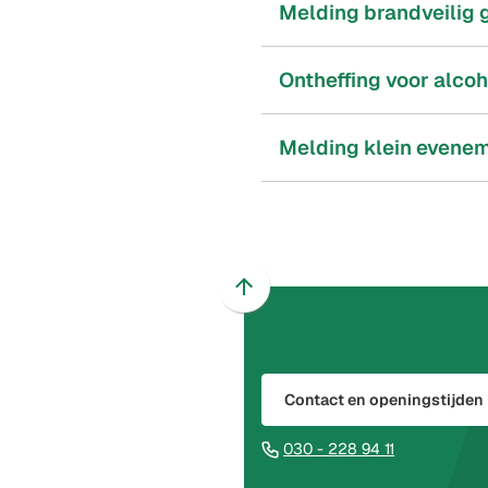
Melding brandveilig 
Ontheffing voor alcoh
Melding klein evene
Scroll
naar
boven
naar
Contact en openingstijden
het
begin
(Verwijst
030 - 228 94 11
van
naar