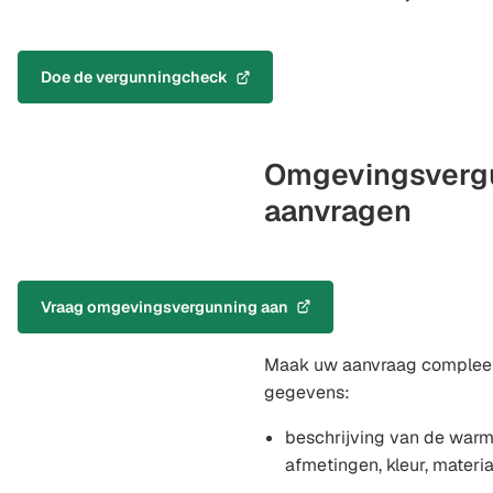
Doe de vergunningcheck
(Verwijst
naar
een
externe
Omgevingsverg
website)
aanvragen
Vraag omgevingsvergunning aan
(Verwijst
naar
Maak uw aanvraag complee
een
externe
gegevens:
website)
beschrijving van de warm
afmetingen, kleur, materia