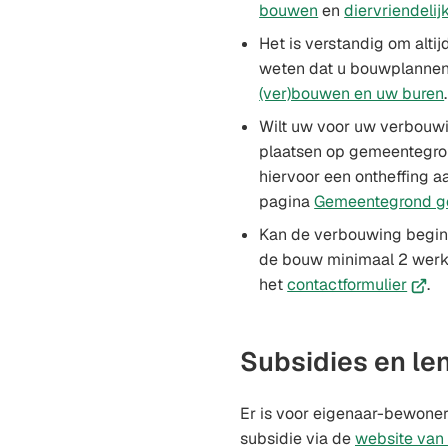
bouwen
en
diervriendeli
Het is verstandig om altij
weten dat u bouwplannen
(ver)bouwen en uw buren
.
Wilt uw voor uw verbouwi
plaatsen op gemeentegr
hiervoor een ontheffing a
pagina
Gemeentegrond g
Kan de verbouwing begin
de bouw minimaal 2 werk
(Verw
het
contactformulier
.
naar
een
Subsidies en le
exter
websi
Er is voor eigenaar-bewoner
subsidie via de
website van 