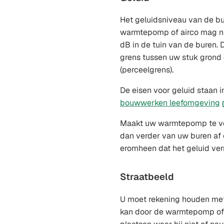
Het geluidsniveau van de bu
warmtepomp of airco mag ni
dB in de tuin van de buren.
grens tussen uw stuk grond 
(perceelgrens).
De eisen voor geluid staan i
(
bouwwerken leefomgeving
n
Maakt uw warmtepomp te ve
e
dan verder van uw buren af o
e
eromheen dat het geluid ver
w
Straatbeeld
U moet rekening houden met 
kan door de warmtepomp of 