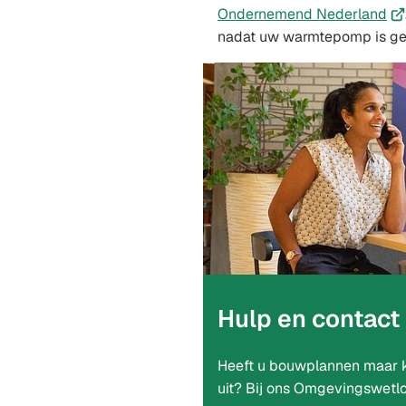
(Ve
Ondernemend Nederland
na
nadat uw warmtepomp is geï
ee
ex
we
Hulp en contact
Heeft u bouwplannen maar k
uit? Bij ons Omgevingswetlo