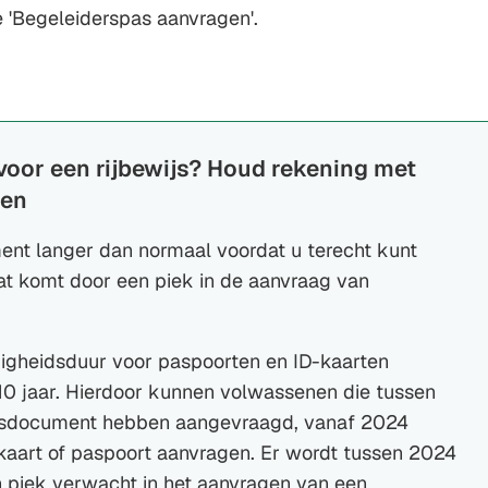
e 'Begeleiderspas aanvragen'.
Gebruik
de
enter-
toets
om
oor een rijbewijs? Houd rekening met
een
den
waarde
te
ent langer dan normaal voordat u terecht kunt
selecteren.
at komt door een piek in de aanvraag van
igheidsduur voor paspoorten en ID-kaarten
10 jaar. Hierdoor kunnen volwassenen die tussen
isdocument hebben aangevraagd, vanaf 2024
aart of paspoort aanvragen. Er wordt tussen 2024
 piek verwacht in het aanvragen van een