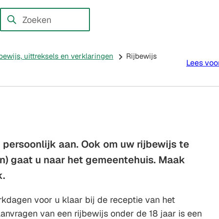
en externe website)
Zoeken
Wanneer
resultaten
beschikbaar
ewijs, uittreksels en verklaringen
Rijbewijs
Lees voo
zijn
kun
je
hierdoor
navigeren
door
u persoonlijk aan. Ook om uw rijbewijs te
pijl
n) gaat u naar het gemeentehuis. Maak
omhoog
k.
en
omlaag
erkdagen voor u klaar bij de receptie van het
te
anvragen van een rijbewijs onder de 18 jaar is een
gebruiken.